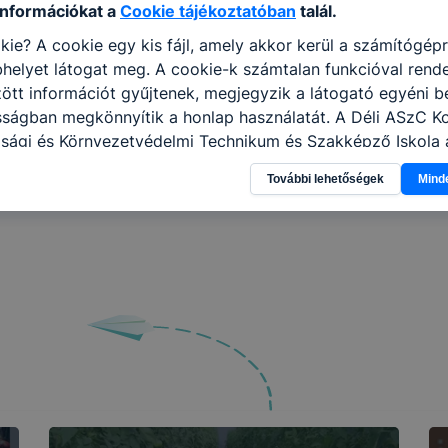
információkat a
Cookie tájékoztatóban
talál.
31
1
2
3
4
5
6
kie? A cookie egy kis fájl, amely akkor kerül a számítógép
helyet látogat meg. A cookie-k számtalan funkcióval rend
tt információt gyűjtenek, megjegyzik a látogató egyéni beá
sságban megkönnyítik a honlap használatát. A Déli ASzC Ko
ági és Környezetvédelmi Technikum és Szakképző Iskola 
kező célokból használja: információ gyűjtése azzal kapcso
További lehetőségek
Mind
nálja Ön a honlapot -annak felmérésével, hogy a honlap m
ogatja, vagy használja leginkább, így megtudhatjuk, hogyan
k Önnek még jobb felhasználói élményt, ha ismét meglátog
 honlap fejlesztése. Hogyan ellenőrizheti és hogyan tudja k
? Minden modern böngésző engedélyezi a cookie-k beállít
át. A legtöbb böngésző alapértelmezettként automatikusan
t, de ezek általában megváltoztathatók. Felhívjuk figyelmé
kie-k célja honlapunk használhatóságának és folyamataina
ése vagy lehetővé tétele, a cookie-k alkalmazásának
zása vagy törlése által előfordulhat, hogy felhasználóink
esek honlapunk funkcióinak teljes körű használatára, vagy