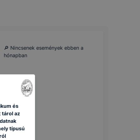
🔎 Nincsenek események ebben a
hónapban
ikum és
 tárol az
adatnak
ely típusú
ról