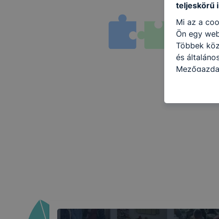
teljeskörű 
Mi az a coo
Ön egy web
Többek közö
és általáno
Mezőgazdas
kat a követ
hogyan hasz
részeit lát
biztosítsun
oldalunkat,
cookie-kat
változtatás
a cookie-ka
mivel a coo
megkönnyít
megakadályo
lesznek kép