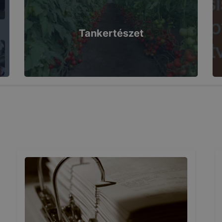
 eltérően fog működni böngészőjében.
Tankertészet