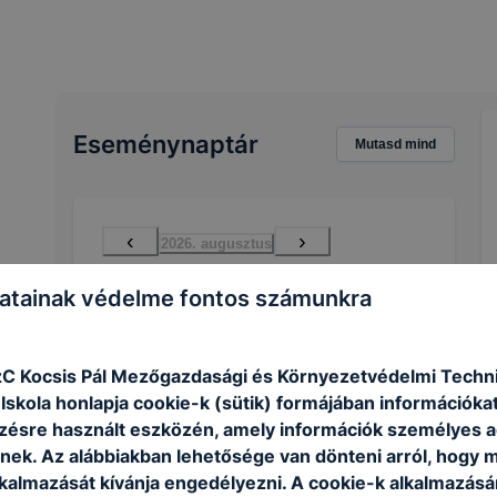
Eseménynaptár
Mutasd mind
‹
›
2026. augusztus
atainak védelme fontos számunkra
H
K
Sze
Cs
P
Szo
V
27
28
29
30
31
1
2
3
4
5
6
7
8
9
zC Kocsis Pál Mezőgazdasági és Környezetvédelmi Techn
skola honlapja cookie-k (sütik) formájában információkat
10
11
12
13
14
15
16
ésre használt eszközén, amely információk személyes 
17
18
19
20
21
22
23
nek. Az alábbiakban lehetősége van dönteni arról, hogy m
lkalmazását kívánja engedélyezni. A cookie-k alkalmazásá
24
25
26
27
28
29
30