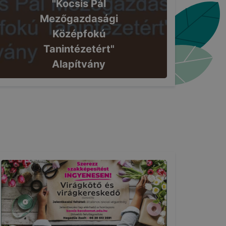
"Kocsis Pál
Mezőgazdasági
Középfokú
Tanintézetért"
Alapítvány