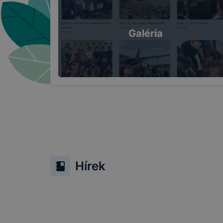
tervezettől
Galéria
Hírek