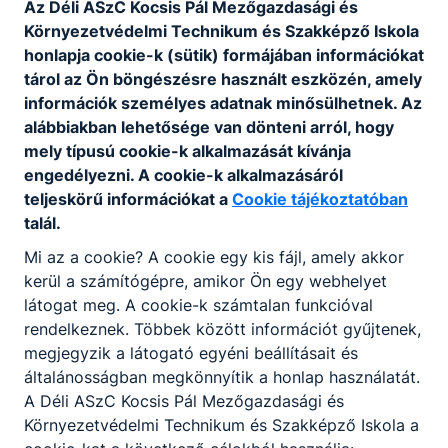
Az Déli ASzC Kocsis Pál Mezőgazdasági és
Környezetvédelmi Technikum és Szakképző Iskola
Kedd: 9:00-11:00
honlapja cookie-k (sütik) formájában információkat
tárol az Ön böngészésre használt eszközén, amely
Csütörtök: 9:00-11:00
információk személyes adatnak minősülhetnek. Az
alábbiakban lehetősége van dönteni arról, hogy
mely típusú cookie-k alkalmazását kívánja
engedélyezni. A cookie-k alkalmazásáról
teljeskörű információkat a
Cookie tájékoztatóban
talál.
Partnereink
Mi az a cookie? A cookie egy kis fájl, amely akkor
kerül a számítógépre, amikor Ön egy webhelyet
látogat meg. A cookie-k számtalan funkcióval
rendelkeznek. Többek között információt gyűjtenek,
megjegyzik a látogató egyéni beállításait és
általánosságban megkönnyítik a honlap használatát.
A Déli ASzC Kocsis Pál Mezőgazdasági és
Környezetvédelmi Technikum és Szakképző Iskola a