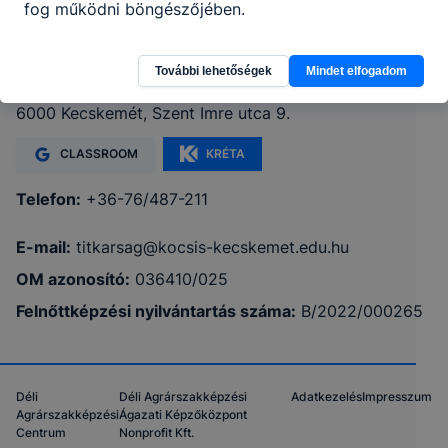
fog működni böngészőjében.
Környezetvédelmi Technikum és
Szakképző Iskola
További lehetőségek
Mindet elfogadom
6000 Kecskemét, Szent Imre utca 9.
CLASSROOM
KRÉTA
Telefon:
+36-76/487-211
E-mail:
titkarsag@kocsis-kecskemet.edu.hu
OM azonosító:
036410/025
Felnőttképzési nyilvántartás száma:
B/2022/000265
Déli
Déli Agrárszakképzési
Adatkezelés
Impresszum
Agrárszakképzési
Ágazati Képzőközpont
Centrum
Nonprofit Kft.