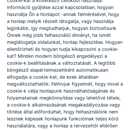
cookie-kat a következő célokból használja:
információ gyűjtése azzal kapcsolatban, hogyan
használja Ön a honlapot -annak felmérésével, hogy
a honlap melyik részeit látogatja, vagy használja
leginkább, így megtudhatjuk, hogyan biztosítsunk
Önnek még jobb felhasználói élményt, ha ismét
meglátogatja oldalunkat, honlap fejlesztése. Hogyan
ellenőrizheti és hogyan tudja kikapcsolni a cookie-
kat? Minden modern böngésző engedélyezi a
cookie-k beállításának a változtatását. A legtöbb
böngésző alapértelmezettként automatikusan
elfogadja a cookie-kat, de ezek általában
megváltoztathatók. Felhívjuk figyelmét, hogy mivel a
cookie-k célja honlapunk használhatóságának és
folyamatainak megkönnyítése vagy lehetővé tétele,
a cookie-k alkalmazásának megakadályozása vagy
törlése által előfordulhat, hogy felhasználóink nem
lesznek képesek honlapunk funkcióinak teljes körű
használatára, vagy a honlap a tervezettől eltérően
Déli ASzC Kocsis Pál Mezőgazdasági és