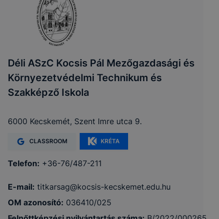
Déli ASzC Kocsis Pál Mezőgazdasági és
Környezetvédelmi Technikum és
Szakképző Iskola
6000 Kecskemét, Szent Imre utca 9.
CLASSROOM
KRÉTA
Telefon:
+36-76/487-211
E-mail:
titkarsag@kocsis-kecskemet.edu.hu
OM azonosító:
036410/025
Felnőttképzési nyilvántartás száma:
B/2022/000265