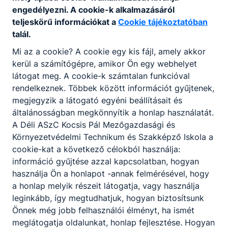
engedélyezni. A cookie-k alkalmazásáról
Letöltés
teljeskörű információkat a
Cookie tájékoztatóban
talál.
Adatvédelmi szabályzat
Mi az a cookie? A cookie egy kis fájl, amely akkor
Letöltés
kerül a számítógépre, amikor Ön egy webhelyet
látogat meg. A cookie-k számtalan funkcióval
Adatkezelési tájékoztató 2026
rendelkeznek. Többek között információt gyűjtenek,
Letöltés
megjegyzik a látogató egyéni beállításait és
általánosságban megkönnyítik a honlap használatát.
Képző adatkezelési tájékoztató - felnőttképzés
A Déli ASzC Kocsis Pál Mezőgazdasági és
Letöltés
Környezetvédelmi Technikum és Szakképző Iskola a
cookie-kat a következő célokból használja:
Képző adatszolgáltatási tájékoztató -
információ gyűjtése azzal kapcsolatban, hogyan
felnőttképzés
használja Ön a honlapot -annak felmérésével, hogy
Letöltés
a honlap melyik részeit látogatja, vagy használja
leginkább, így megtudhatjuk, hogyan biztosítsunk
Minőségpolitikai nyilatkozat - felnőttképzés
Önnek még jobb felhasználói élményt, ha ismét
Letöltés
meglátogatja oldalunkat, honlap fejlesztése. Hogyan