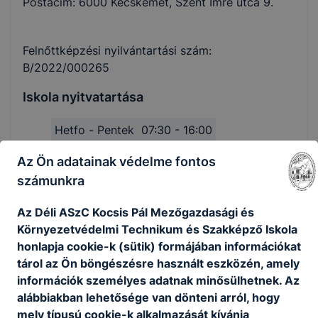
Postacím: 6000 Kecskemét, Szent Imre utca 9.
Felnőttképzési nyilvántartási szám:
B/2022/000265
Iskola nyitvatartása
Hetfo - Pentek
07:30 - 16:00
Szombat
-
Az Ön adatainak védelme fontos
Vasarnap
-
számunkra
Az Déli ASzC Kocsis Pál Mezőgazdasági és
Környezetvédelmi Technikum és Szakképző Iskola
honlapja cookie-k (sütik) formájában információkat
Tevékenységre, működésre vonatkozó adatok
tárol az Ön böngészésre használt eszközén, amely
információk személyes adatnak minősülhetnek. Az
alábbiakban lehetősége van dönteni arról, hogy
Alapító okirat
mely típusú cookie-k alkalmazását kívánja