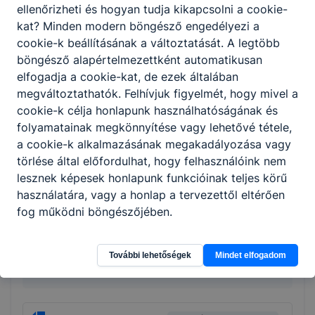
ellenőrizheti és hogyan tudja kikapcsolni a cookie-
SZMSZ 2025
kat? Minden modern böngésző engedélyezi a
cookie-k beállításának a változtatását. A legtöbb
Letöltés
böngésző alapértelmezettként automatikusan
elfogadja a cookie-kat, de ezek általában
Szakmai Program 2025
megváltoztathatók. Felhívjuk figyelmét, hogy mivel a
Letöltés
cookie-k célja honlapunk használhatóságának és
folyamatainak megkönnyítése vagy lehetővé tétele,
a cookie-k alkalmazásának megakadályozása vagy
törlése által előfordulhat, hogy felhasználóink nem
Gazdálkodási adatok
lesznek képesek honlapunk funkcióinak teljes körű
használatára, vagy a honlap a tervezettől eltérően
fog működni böngészőjében.
További lehetőségek
Mindet elfogadom
Archívum